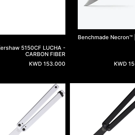
Benchmade Necron™ |
Kershaw 5150CF LUCHA -
CARBON FIBER
KWD
153.000
KWD
15