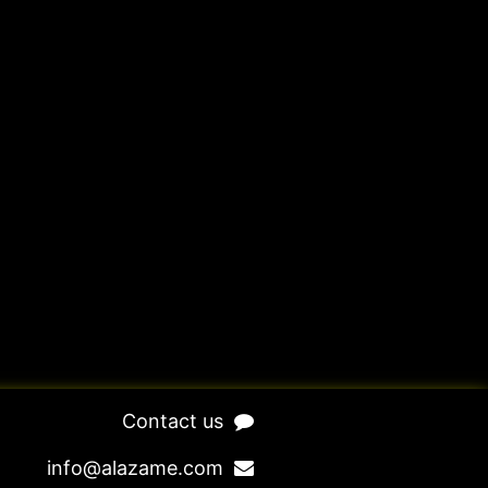
​Contact us​
​​​​​​​​​​​​in​f​o​@​ala​z​a​m​e​.​c​o​m