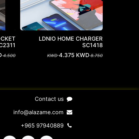
OCKET
LDNIO HOME CHARGER
C2311
SC1418
D
4.375
KWD
KWD
4.500
KWD
8.750
​Contact us​
​​​​​​​​​​​​in​f​o​@​ala​z​a​m​e​.​c​o​m
+965 97940889