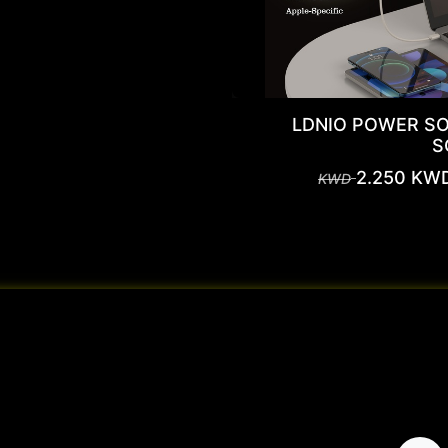
LDNIO POWER S
S
2.250
KW