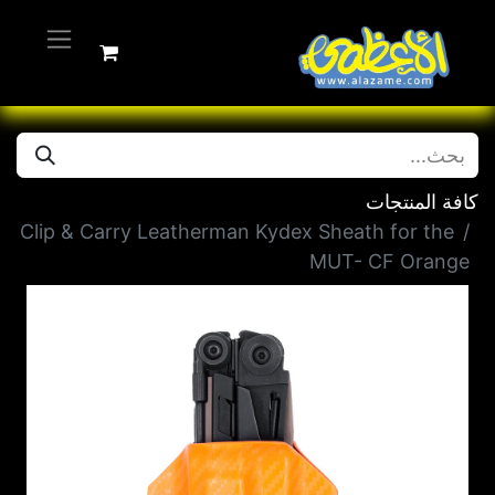
كافة المنتجات
Clip & Carry Leatherman Kydex Sheath for the
MUT- CF Orange