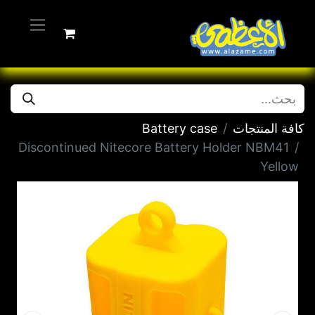
كافة المنتجات
Battery case
Discontinued Nitecore Battery Holder NBM41
Yellow