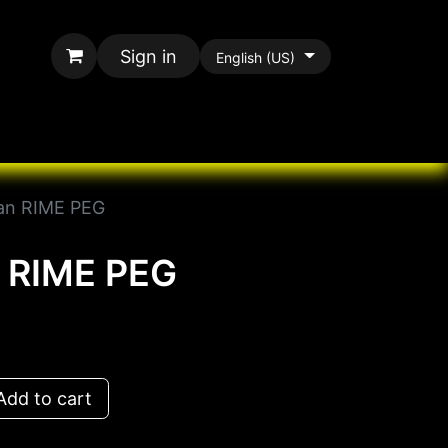
Sign in
English (US)
rands
All Paracord
an RIME PEG
 RIME PEG
dd to cart