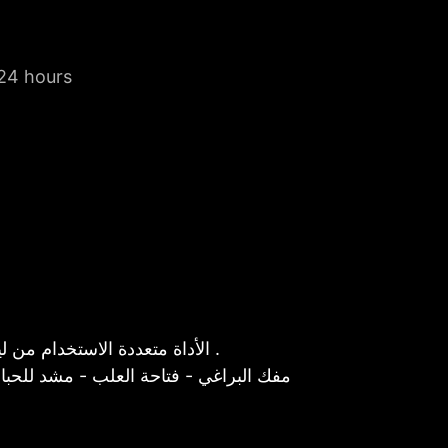
 24 hours
الأداة متعددة الاستخدام من ليذرمان ، يوجد بها اربع استخدامات أساسية بالاضافة لاستخدامات اخرى يمكن ان تحتاجها لاستخداماتك اليومية .
مفك البراغي - فتاحة العلب - مشد للحبال 