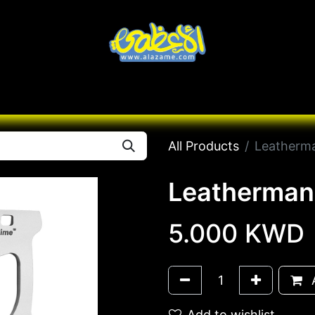
Knives
Desert
Seas
Contact us
All B
All Products
Leatherm
Leatherman
5.000
KWD
A
Add to wishlist