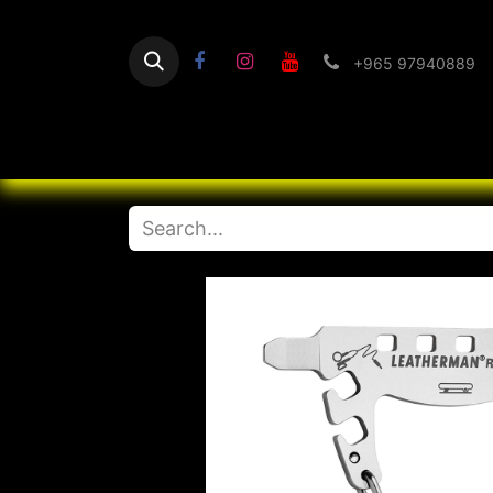
+965 97940889
Home
Flashlight