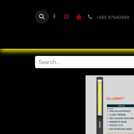
+965 97940889
Home
Flashlight