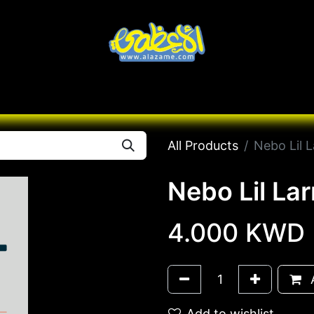
Knives
Desert
Seas
Contact us
All B
All Products
Nebo Lil L
Nebo Lil Lar
4.000
KWD
A
Add to wishlist