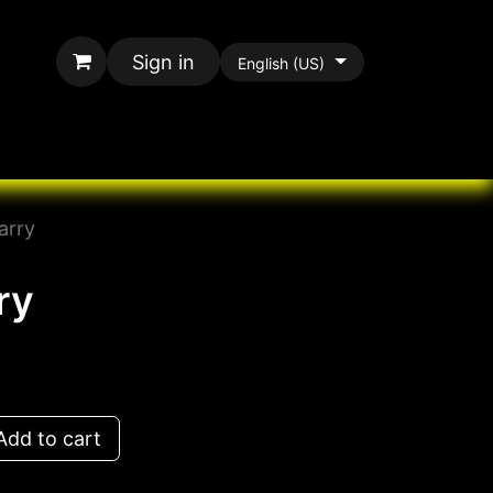
Sign in
English (US)
rands
All Paracord
arry
ry
dd to cart